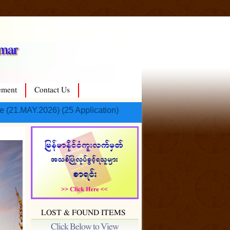
nmar
ement
Contact Us
5 Application)
LOST & FOUND ITEMS
Click Below to View