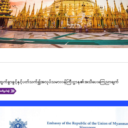
ထွက်ခွာခွင့်နှင့်ပတ်သက်၍အလုပ်သမား၀န်ကြီးဌာန၏အသိပေးကြေညာချက်