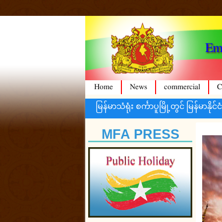
Emb
Home
News
commercial
C
မြန်မာသံရုံး စင်္ကာပူမြို့တွင် မြန်မာနိုင်ငံကူးလက်မှတ်အသစ်
MFA PRESS